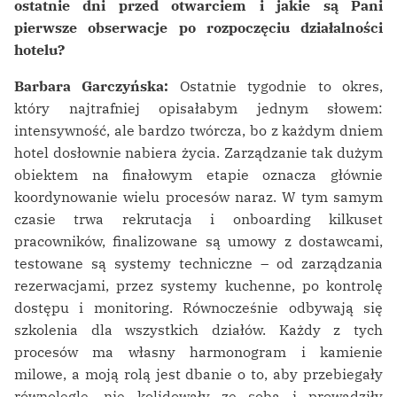
ostatnie dni przed otwarciem i jakie są Pani
pierwsze obserwacje po rozpoczęciu działalności
hotelu?
Barbara Garczyńska:
Ostatnie tygodnie to okres,
który najtrafniej opisałabym jednym słowem:
intensywność, ale bardzo twórcza, bo z każdym dniem
hotel dosłownie nabiera życia. Zarządzanie tak dużym
obiektem na finałowym etapie oznacza głównie
koordynowanie wielu procesów naraz. W tym samym
czasie trwa rekrutacja i onboarding kilkuset
pracowników, finalizowane są umowy z dostawcami,
testowane są systemy techniczne – od zarządzania
rezerwacjami, przez systemy kuchenne, po kontrolę
dostępu i monitoring. Równocześnie odbywają się
szkolenia dla wszystkich działów. Każdy z tych
procesów ma własny harmonogram i kamienie
milowe, a moją rolą jest dbanie o to, aby przebiegały
równolegle, nie kolidowały ze sobą i prowadziły