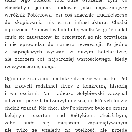
skala tego obiektu robi duże wrażenie. Tym, co
chciałabym jednak budować jako najważniejszy
wyróżnik Pobierowa, jest coś znacznie trudniejszego
do skopiowania niż sama infrastruktura. Chodzi
o poczucie, że nawet w hotelu tej wielkości gość nadal
czuje się zauważony, że przestrzeń go nie przytłacza
i nie sprowadza do numeru rezerwacji. To jedno
z największych wyzwań w dużym hotelarstwie,
ale zarazem coś najbardziej wartościowego, kiedy
rzeczywiście się udaje.
Ogromne znaczenie ma także dziedzictwo marki – 60
lat tradycji rodzinnej firmy z konkretną historią
i wartościami. Pan Tadeusz Gołębiewski zaczynał
od zera i przez lata tworzył miejsca, do których ludzie
chcieli wracać. Nie chcę, aby Pobierowo było po prostu
kolejnym resortem nad Bałtykiem. Chciałabym,
żeby stało się miejscem zapamiętywanym
nie tylko ze względu na wielkość, ale przede