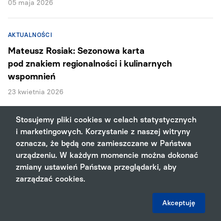
05 maja 2026
AKTUALNOŚCI
Mateusz Rosiak: Sezonowa karta
pod znakiem regionalności i kulinarnych
wspomnień
23 kwietnia 2026
Stosujemy pliki cookies w celach statystycznych
i marketingowych. Korzystanie z naszej witryny
oznacza, że będą one zamieszczane w Państwa
urządzeniu. W każdym momencie można dokonać
#horeca
WIĘCEJ
zmiany ustawień Państwa przeglądarki, aby
30 lipca - Międzynarodowy Dzień Sernika
zarządzać cookies.
29 lipca 2026
Akceptuję