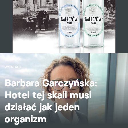
WYWIADY
Barbara Garczyńska:
Hotel tej skali musi
działać jak jeden
organizm