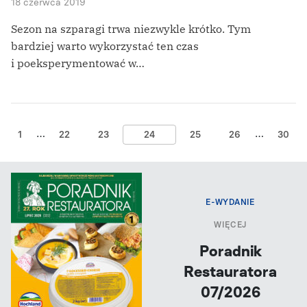
18 czerwca 2019
Sezon na szparagi trwa niezwykle krótko. Tym
bardziej warto wykorzystać ten czas
i poeksperymentować w…
…
…
1
22
23
24
25
26
30
E-WYDANIE
WIĘCEJ
Poradnik
Restauratora
07/2026