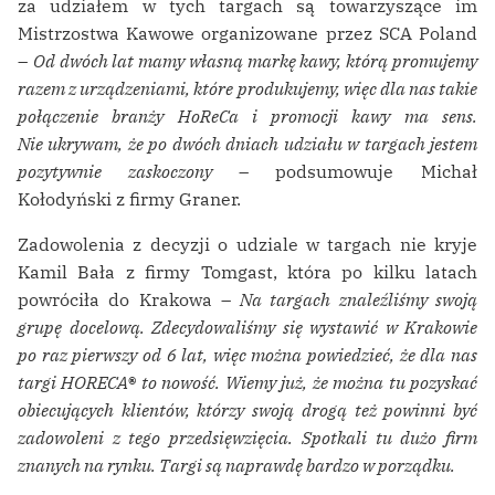
za udziałem w tych targach są towarzyszące im
Mistrzostwa Kawowe organizowane przez SCA Poland
–
Od dwóch lat mamy własną markę kawy, którą promujemy
razem z urządzeniami, które produkujemy, więc dla nas takie
połączenie branży HoReCa i promocji kawy ma sens.
Nie ukrywam, że po dwóch dniach udziału w targach jestem
pozytywnie zaskoczony
– podsumowuje Michał
Kołodyński z firmy Graner.
Zadowolenia z decyzji o udziale w targach nie kryje
Kamil Bała z firmy Tomgast, która po kilku latach
powróciła do Krakowa –
Na targach znaleźliśmy swoją
grupę docelową. Zdecydowaliśmy się wystawić w Krakowie
po raz pierwszy od 6 lat, więc można powiedzieć, że dla nas
targi HORECA
®
to nowość. Wiemy już, że można tu pozyskać
obiecujących klientów, którzy swoją drogą też powinni być
zadowoleni z tego przedsięwzięcia. Spotkali tu dużo firm
znanych na rynku. Targi są naprawdę bardzo w porządku.