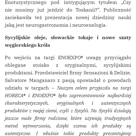
Enoturystycznego pod intrygującym tytułem „Czy
nie musimy już jeździć do Toskanii?”. Publiczność
zaciekawiła też prezentacja nowej dziedziny nauki
jaką jest neurogastronomia i neuroenelogia.
Sycylijskie oleje, słowackie tokaje i nowe szaty
węgierskiego króla
Po wejściu na targi ENOEXPO
®
uwagę przyciągało
oblegane stoisko z oryginalnymi, sycylijskimi
produktami. Przedstawiciel firmy Sensazioni & Delizie,
Salvatore Manganaro z pasją opowiadał o powodach
udziału w targach –
Naszym celem przyjazdu na targi
HORECA
®
i ENOEXPO
®
było zaprezentowanie najbardziej
charakterystycznych, oryginalnych i autentycznych
produktów z mojej ziemi, czyli z Sycylii. Na Sycylii działają
jeszcze małe firmy rodzinne, które używają tradycyjnych
metod wytwarzania, dzięki czemu ich produkty są
autentyczne. I właśnie takie produkty prezentujemy