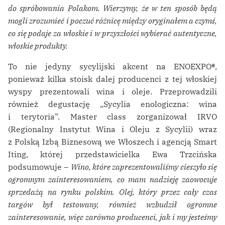
do spróbowania Polakom. Wierzymy, że w ten sposób będą
mogli zrozumieć i poczuć różnicę między oryginałem a czymś,
co się podaje za włoskie i w przyszłości wybierać autentyczne,
włoskie produkty.
To nie jedyny sycylijski akcent na ENOEXPO
®
,
ponieważ kilka stoisk dalej producenci z tej włoskiej
wyspy prezentowali wina i oleje. Przeprowadzili
również degustację „Sycylia enologiczna: wina
i terytoria”. Master class zorganizował IRVO
(Regionalny Instytut Wina i Oleju z Sycylii) wraz
z Polską Izbą Biznesową we Włoszech i agencją Smart
Iting, której przedstawicielka Ewa Trzcińska
podsumowuje –
Wino, które zaprezentowaliśmy cieszyło się
ogromnym zainteresowaniem, co mam nadzieję zaowocuje
sprzedażą na rynku polskim. Olej, który przez cały czas
targów był testowany, również wzbudził ogromne
zainteresowanie, więc zarówno producenci, jak i my jesteśmy