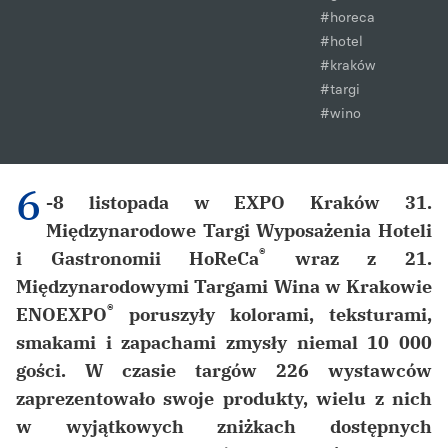
#horeca
#hotel
#kraków
#targi
#wino
6
-8 listopada w EXPO Kraków 31.
Międzynarodowe Targi Wyposażenia Hoteli
®
i Gastronomii HoReCa
wraz z 21.
Międzynarodowymi Targami Wina w Krakowie
®
ENOEXPO
poruszyły kolorami, teksturami,
smakami i zapachami zmysły niemal 10 000
gości.
W czasie targów 226 wystawców
zaprezentowało swoje produkty, wielu z nich
w wyjątkowych zniżkach dostępnych