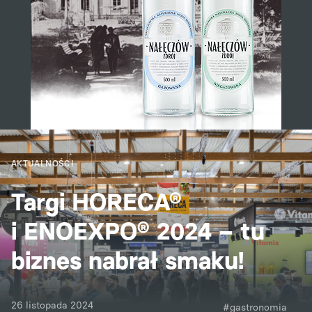
AKTUALNOŚCI
Targi HORECA®
i ENOEXPO® 2024 – tu
biznes nabrał smaku!
26 listopada 2024
#gastronomia