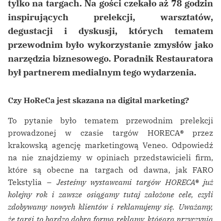
tylko na targach. Na gości czekało aż 78 godzin
inspirujących prelekcji, warsztatów,
degustacji i dyskusji, których tematem
przewodnim było wykorzystanie zmysłów jako
narzędzia biznesowego. Poradnik Restauratora
był partnerem medialnym tego wydarzenia.
Czy HoReCa jest skazana na digital marketing?
To pytanie było tematem przewodnim prelekcji
prowadzonej w czasie targów HORECA
®
przez
krakowską agencję marketingową Veneo. Odpowiedź
na nie znajdziemy w opiniach przedstawicieli firm,
które są obecne na targach od dawna, jak FARO
Tekstylia –
Jesteśmy wystawcami targów HORECA
®
już
kolejny rok i zawsze osiągamy tutaj założone cele, czyli
zdobywamy nowych klientów i reklamujemy się.
Uważamy,
że targi to bardzo dobra forma reklamy, któgara przyczynia