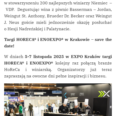
w stowarzyszeniu 200 najlepszych winiarzy Niemiec –
VDP. Degustując wina z piwnic Basserman – Jordan,
Weingut St. Anthony, Brueder Dr. Becker oraz Weingut
J. Neus goście mieli jednocześnie okazję posłuchać
o Hesji Nadreńskiej i Palatynacie.
Targi HORECA
® i ENOEXPO
® w Krakowie – save the
date!
W dniach
5-7 listopada 2025 w EXPO Kraków targi
HORECA® i ENOEXPO®
kolejny raz połączą branże
HoReCa i winiarską. Organizatorzy już teraz
zapraszają na owocne dni pełne inspiracji i biznesu.