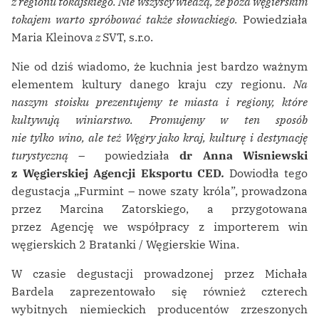
z regionu tokajskiego. Nie wszyscy wiedzą, że poza węgierskim
tokajem warto spróbować także słowackiego.
Powiedziała
Maria Kleinova
z
SVT, s.r.o.
Nie od dziś wiadomo, że kuchnia jest bardzo ważnym
elementem kultury danego kraju czy regionu.
Na
naszym stoisku prezentujemy te miasta i regiony, które
kultywują winiarstwo. Promujemy w ten sposób
nie tylko wino, ale też Węgry jako kraj, kulturę i destynację
turystyczną
–
powiedziała
dr Anna Wisniewski
z Węgierskiej Agencji Eksportu CED
.
Dowiodła tego
degustacja „Furmint – nowe szaty króla”, prowadzona
przez Marcina Zatorskiego, a przygotowana
przez Agencję we współpracy z importerem win
węgierskich 2 Bratanki / Węgierskie Wina.
W czasie degustacji prowadzonej przez Michała
Bardela zaprezentowało się również czterech
wybitnych niemieckich producentów zrzeszonych