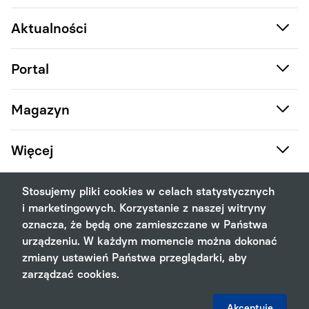
Aktualności
Portal
Magazyn
Więcej
Stosujemy pliki cookies w celach statystycznych
i marketingowych. Korzystanie z naszej witryny
oznacza, że będą one zamieszczane w Państwa
2011 - 2026 Poradnik Restauratora ©. Wszystkie prawa
urządzeniu. W każdym momencie można dokonać
zastrzeżone
zmiany ustawień Państwa przeglądarki, aby
zarządzać cookies.
Projekt i wykonanie:
Akceptuję