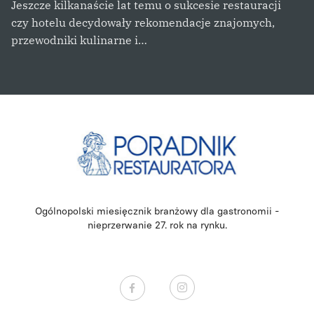
Jeszcze kilkanaście lat temu o sukcesie restauracji
czy hotelu decydowały rekomendacje znajomych,
przewodniki kulinarne i…
Ogólnopolski miesięcznik branżowy dla gastronomii -
nieprzerwanie 27. rok na rynku.