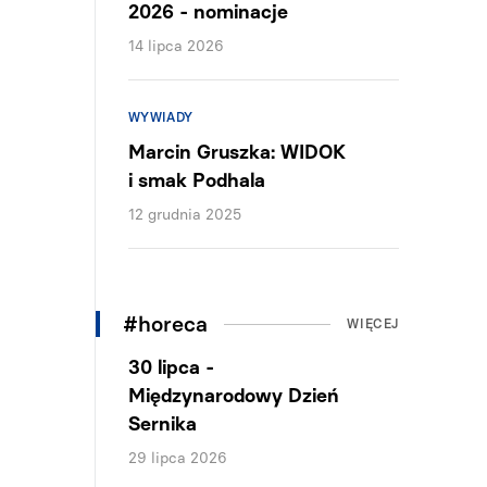
2026 - nominacje
14 lipca 2026
WYWIADY
Marcin Gruszka: WIDOK
i smak Podhala
12 grudnia 2025
#horeca
WIĘCEJ
30 lipca -
Międzynarodowy Dzień
Sernika
29 lipca 2026