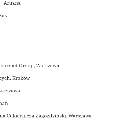
 – Aruana
Bas
 Gourmet Group, Warszawa
znych, Kraków
Warszawa
znań
nia Cukiernicza Zagoździński, Warszawa