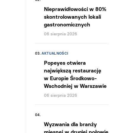
Nieprawidłowości w 80%
skontrolowanych lokali
gastronomicznych
06 sierpnia 2026
03.
AKTUALNOŚCI
Popeyes otwiera
największą restaurację
w Europie Środkowo-
Wschodniej w Warszawie
06 sierpnia 2026
04.
Wyzwania dla branży
mięsnej w drugiej połowie