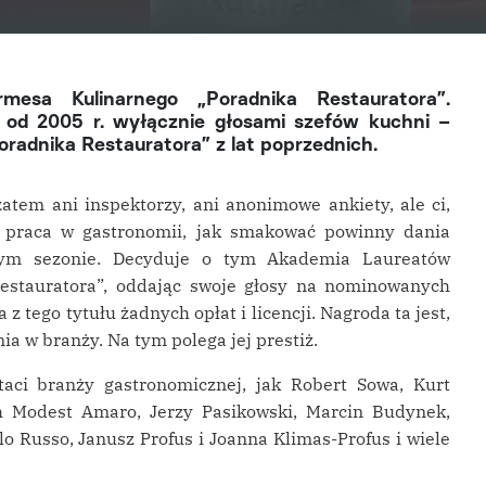
esa Kulinarnego „Poradnika Restauratora”.
 od 2005 r. wyłącznie głosami szefów kuchni –
radnika Restauratora” z lat poprzednich.
zatem ani inspektorzy, ani anonimowe ankiety, ale ci,
da praca w gastronomii, jak smakować powinny dania
nym sezonie. Decyduje o tym Akademia Laureatów
stauratora”, oddając swoje głosy na nominowanych
z tego tytułu żadnych opłat i licencji. Nagroda ta jest,
 w branży. Na tym polega jej prestiż.
aci branży gastronomicznej, jak Robert Sowa, Kurt
ch Modest Amaro, Jerzy Pasikowski, Marcin Budynek,
lo Russo, Janusz Profus i Joanna Klimas-Profus i wiele