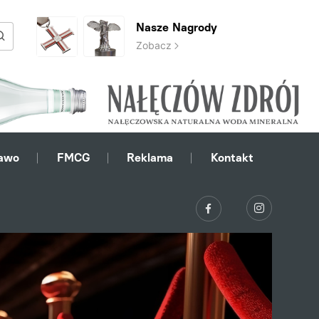
Nasze Nagrody
Zobacz
awo
FMCG
Reklama
Kontakt