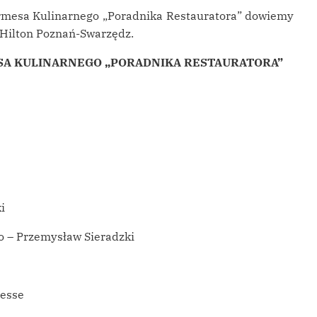
rmesa Kulinarnego „Poradnika Restauratora” dowiemy
 Hilton Poznań-Swarzędz.
SA KULINARNEGO „PORADNIKA RESTAURATORA”
i
o – Przemysław Sieradzki
tesse