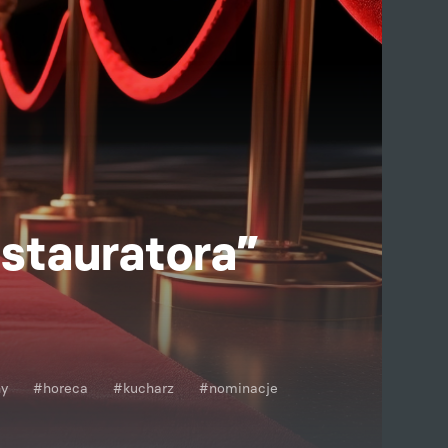
stauratora”
ny
#horeca
#kucharz
#nominacje