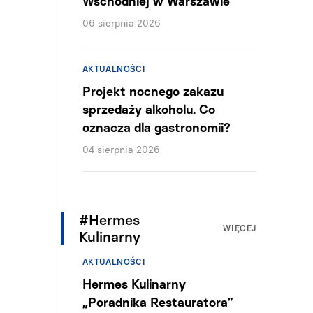
Wschodniej w Warszawie
06 sierpnia 2026
AKTUALNOŚCI
Projekt nocnego zakazu
sprzedaży alkoholu. Co
oznacza dla gastronomii?
04 sierpnia 2026
#Hermes
WIĘCEJ
Kulinarny
AKTUALNOŚCI
Hermes Kulinarny
„Poradnika Restauratora”