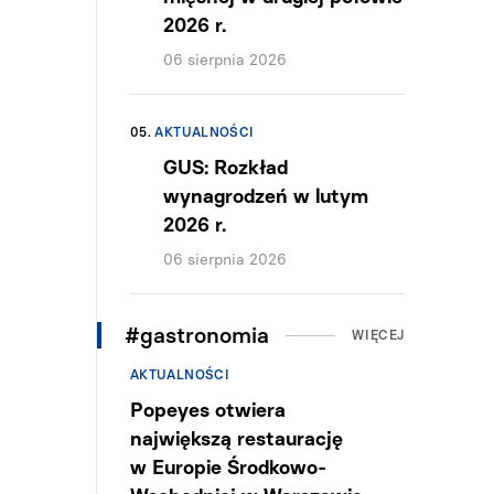
2026 r.
06 sierpnia 2026
05.
AKTUALNOŚCI
GUS: Rozkład
wynagrodzeń w lutym
2026 r.
06 sierpnia 2026
#gastronomia
WIĘCEJ
AKTUALNOŚCI
Popeyes otwiera
największą restaurację
w Europie Środkowo-