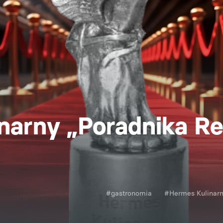
narny „Poradnika Re
#gastronomia
#Hermes Kulinar