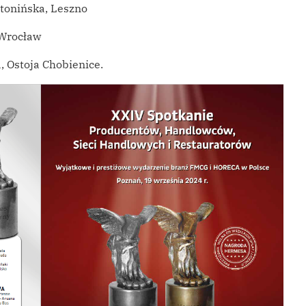
ntonińska, Leszno
 Wrocław
 Ostoja Chobienice.