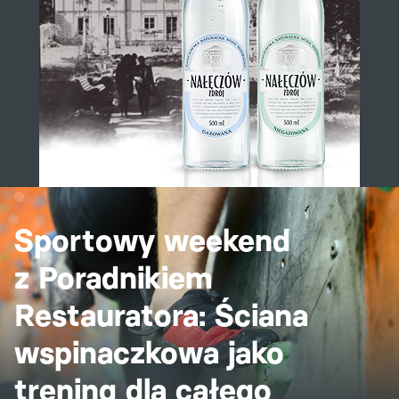
Sportowy weekend
z Poradnikiem
Restauratora: Ściana
wspinaczkowa jako
trening dla całego