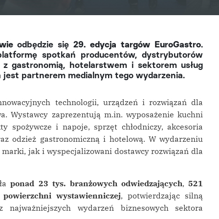
wie
odbędzie się
29. edycja targów EuroGastro
.
platformę spotkań producentów, dystrybutorów
h z gastronomią, hotelarstwem i sektorem usług
a jest partnerem medialnym tego wydarzenia.
nnowacyjnych technologii, urządzeń i rozwiązań dla
wa. Wystawcy zaprezentują m.in. wyposażenie kuchni
ty spożywcze i napoje, sprzęt chłodniczy, akcesoria
raz odzież gastronomiczną i hotelową. W wydarzeniu
arki, jak i wyspecjalizowani dostawcy rozwiązań dla
iła
ponad 23 tys. branżowych odwiedzających
,
521
powierzchni wystawienniczej
, potwierdzając silną
z najważniejszych wydarzeń biznesowych sektora