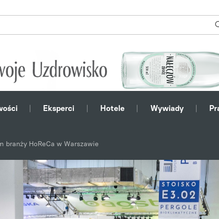
ości
Eksperci
Hotele
Wywiady
Pr
rum branży HoReCa w Warszawie