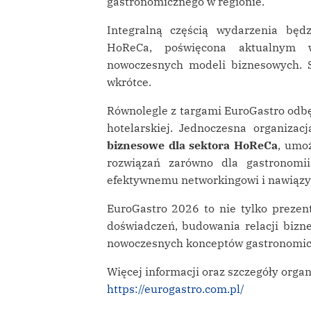
gastronomicznego w regionie.
Integralną częścią wydarzenia będ
HoReCa, poświęcona aktualnym 
nowoczesnych modeli biznesowych. S
wkrótce.
Równolegle z targami EuroGastro odb
hotelarskiej. Jednoczesna organiza
biznesowe dla sektora HoReCa
, umo
rozwiązań zarówno dla gastronomii
efektywnemu networkingowi i nawiązyw
EuroGastro 2026 to nie tylko prezent
doświadczeń, budowania relacji bizn
nowoczesnych konceptów gastronomicz
Więcej informacji oraz szczegóły orga
https://eurogastro.com.pl/