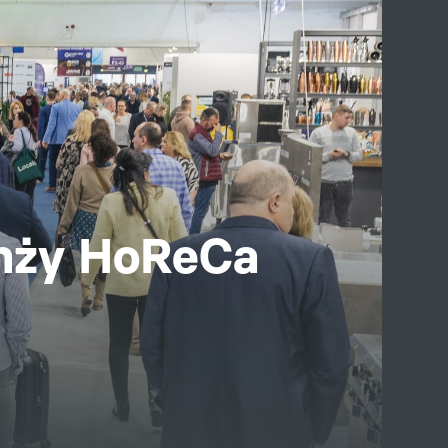
anży HoReCa