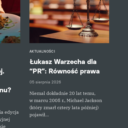
AKTUALNOŚCI
Łukasz Warzecha dla
j.
“PR”: Równość prawa
05 sierpnia 2026
nu?
Niemal dokładnie 20 lat temu,
w marcu 2005 r., Michael Jackson
(który zmarł cztery lata później)
ia edycja
pojawił…
yjnej
kie