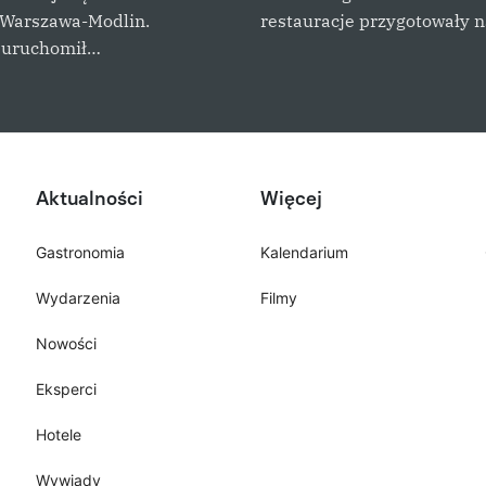
 Warszawa-Modlin.
restauracje przygotowały 
 uruchomił…
Aktualności
Więcej
Gastronomia
Kalendarium
Wydarzenia
Filmy
Nowości
Eksperci
Hotele
Wywiady