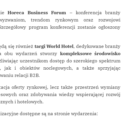
zie
Horeca Business Forum
– konferencja branży
wyzwaniom, trendom rynkowym oraz rozwojowi
zczegółowy program konferencji zostanie ogłoszony
ędą się również
targi World Hotel
, dedykowane branży
cja obu wydarzeń stworzy
kompleksowe środowisko
żliwiając uczestnikom dostęp do szerokiego spektrum
, jak i obiektów noclegowych, a także sprzyjając
aniu relacji B2B.
acja oferty rynkowej, lecz także przestrzeń wymiany
esowych oraz zdobywania wiedzy wspierającej rozwój
nych i hotelowych.
nizacyjne dostępne są na stronie wydarzenia: