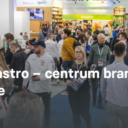
astro – centrum br
e