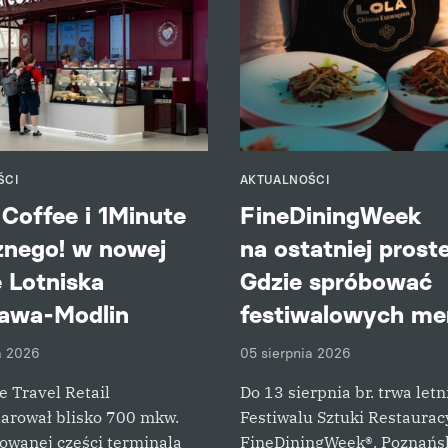
ŚCI
AKTUALNOŚCI
Coffee i 1Minute
FineDiningWeek
nego! w nowej
na ostatniej proste
e Lotniska
Gdzie spróbować
awa-Modlin
festiwalowych me
a 2026
05 sierpnia 2026
 Travel Retail
Do 13 sierpnia br. trwa letn
arował blisko 700 mkw.
Festiwalu Sztuki Restaurac
owanej części terminala
FineDiningWeek®. Poznańs