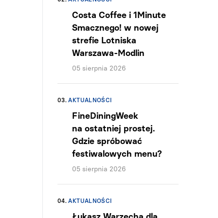
Costa Coffee i 1Minute
Smacznego! w nowej
strefie Lotniska
Warszawa-Modlin
05 sierpnia 2026
03.
AKTUALNOŚCI
FineDiningWeek
na ostatniej prostej.
Gdzie spróbować
festiwalowych menu?
05 sierpnia 2026
04.
AKTUALNOŚCI
Łukasz Warzecha dla