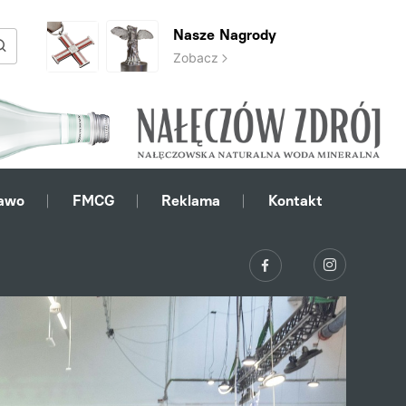
Nasze Nagrody
Zobacz
awo
FMCG
Reklama
Kontakt