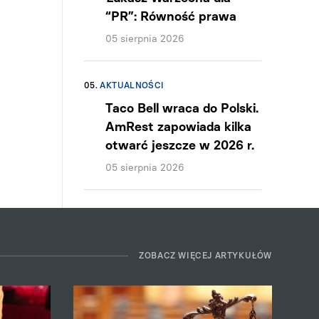
“PR”: Równość prawa
05 sierpnia 2026
05.
AKTUALNOŚCI
Taco Bell wraca do Polski.
AmRest zapowiada kilka
otwarć jeszcze w 2026 r.
05 sierpnia 2026
ZOBACZ WIĘCEJ ARTYKUŁÓW